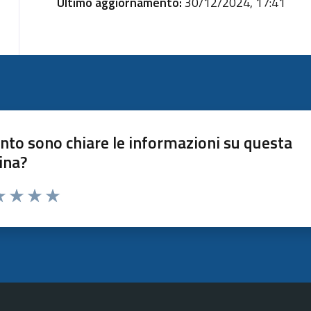
Ultimo aggiornamento:
30/12/2024, 17:41
nto sono chiare le informazioni su questa
ina?
a 1 stelle su 5
luta 2 stelle su 5
Valuta 3 stelle su 5
Valuta 4 stelle su 5
Valuta 5 stelle su 5