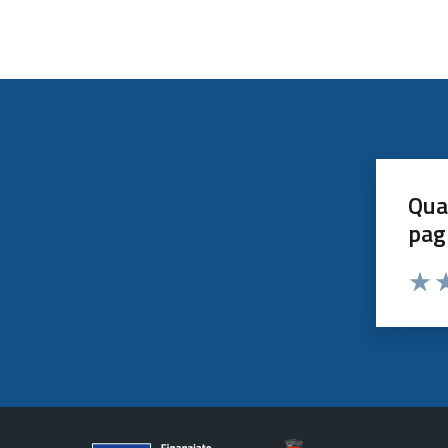
Qua
pag
Valut
Va