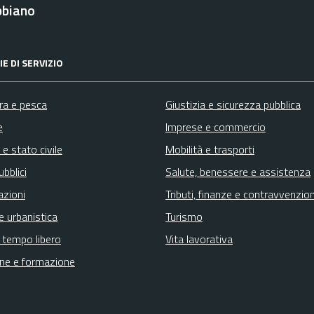
bbiano
E DI SERVIZIO
ura e pesca
Giustizia e sicurezza pubblica
e
Imprese e commercio
e stato civile
Mobilità e trasporti
ubblici
Salute, benessere e assistenza
azioni
Tributi, finanze e contravvenzion
e urbanistica
Turismo
e tempo libero
Vita lavorativa
ne e formazione