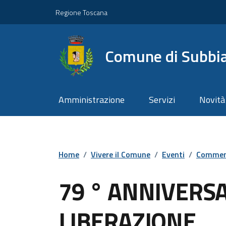
Vai ai contenuti
Vai al footer
Regione Toscana
Comune di Subbi
Amministrazione
Servizi
Novità
Home
/
Vivere il Comune
/
Eventi
/
Commem
79 ° ANNIVERS
LIBERAZIONE