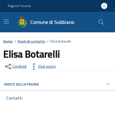
Vai ai contenuti
Vai al footer
Regione Toscana
Comune di Subbiano
Home
/
Punti di contatto
/
Elisa Botarelli
Elisa Botarelli
Condividi
Vedi azioni
INDICE DELLA PAGINA
Contatti