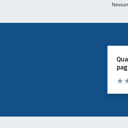
Nessun 
Qua
pag
Valut
Va