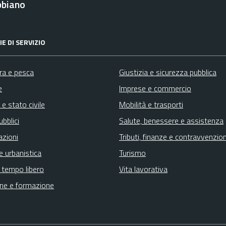
bbiano
E DI SERVIZIO
ura e pesca
Giustizia e sicurezza pubblica
e
Imprese e commercio
e stato civile
Mobilità e trasporti
ubblici
Salute, benessere e assistenza
azioni
Tributi, finanze e contravvenzion
e urbanistica
Turismo
e tempo libero
Vita lavorativa
ne e formazione