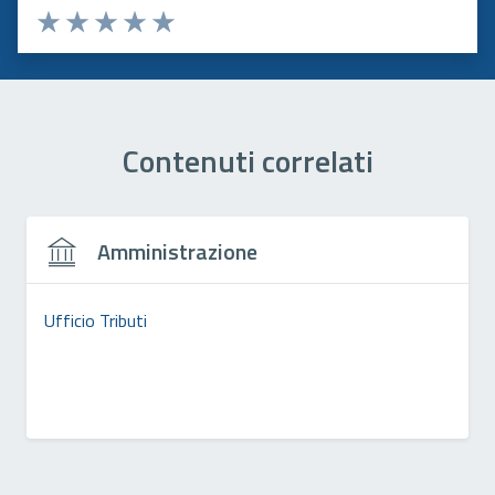
Valuta 1 stelle su 5
Valuta 2 stelle su 5
Valuta 3 stelle su 5
Valuta 4 stelle su 5
Valuta 5 stelle su 5
Contenuti correlati
Amministrazione
Ufficio Tributi