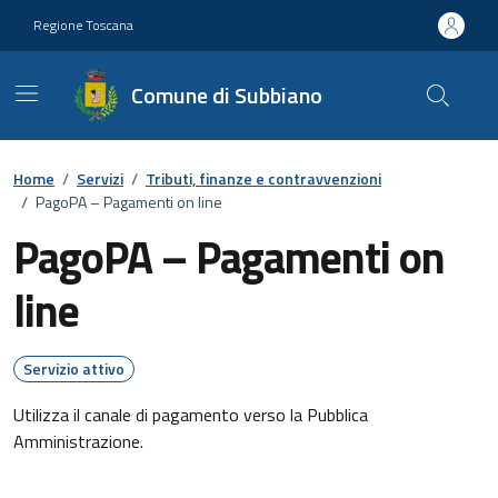
Vai ai contenuti
Vai al footer
Regione Toscana
Comune di Subbiano
Home
/
Servizi
/
Tributi, finanze e contravvenzioni
/
PagoPA – Pagamenti on line
PagoPA – Pagamenti on
line
Servizio attivo
Utilizza il canale di pagamento verso la Pubblica
Amministrazione.