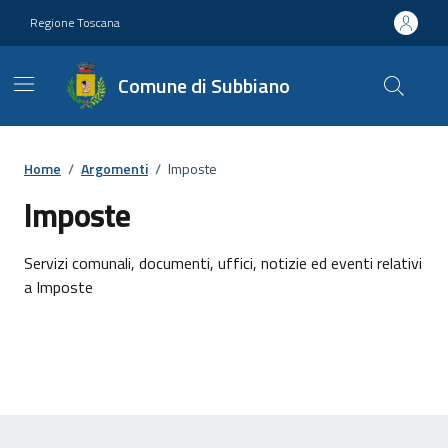
Vai ai contenuti
Vai al footer
Regione Toscana
Comune di Subbiano
Home
/
Argomenti
/
Imposte
Imposte
Dettagli dell'argomento
Servizi comunali, documenti, uffici, notizie ed eventi relativi
a Imposte