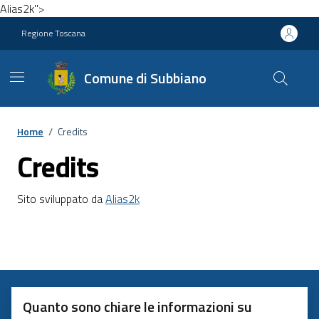
Alias2k">
Vai ai contenuti
Vai al footer
Regione Toscana
Comune di Subbiano
Home
/
Credits
Credits
Sito sviluppato da
Alias2k
Quanto sono chiare le informazioni su