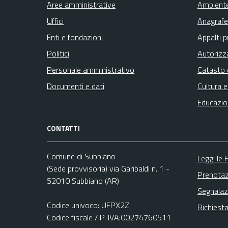
Aree amministrative
Ambient
Uffici
Anagrafe 
Enti e fondazioni
Appalti p
Politici
Autorizz
Personale amministrativo
Catasto 
Documenti e dati
Cultura 
Educazio
CONTATTI
Comune di Subbiano
Leggi le
(Sede provvisoria) via Garibaldi n. 1 -
Prenota
52010 Subbiano (AR)
Segnalaz
Codice univoco: UFPX2Z
Richiest
Codice fiscale / P. IVA:00274760511