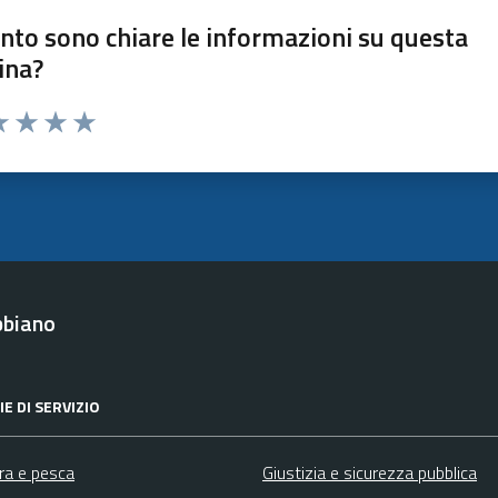
nto sono chiare le informazioni su questa
ina?
a 1 stelle su 5
luta 2 stelle su 5
Valuta 3 stelle su 5
Valuta 4 stelle su 5
Valuta 5 stelle su 5
bbiano
E DI SERVIZIO
ura e pesca
Giustizia e sicurezza pubblica