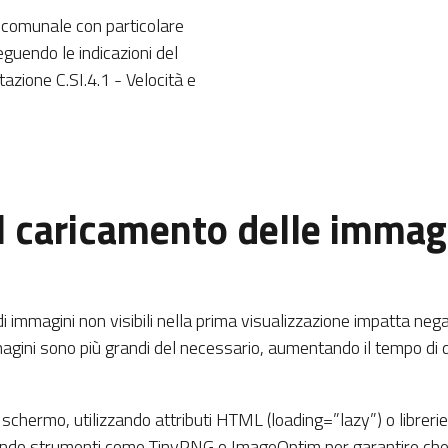
b comunale con particolare
eguendo le indicazioni del
azione C.SI.4.1 - Velocità e
l caricamento delle immag
 immagini non visibili nella prima visualizzazione impatta neg
agini sono più grandi del necessario, aumentando il tempo di
 schermo, utilizzando attributi HTML (loading=”lazy”) o librerie
ando strumenti come TinyPNG o ImageOptim per garantire che s