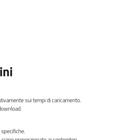
ini
ativamente sui tempi di caricamento.
 download.
 specifiche.
iano proporzionate ai contenitori.