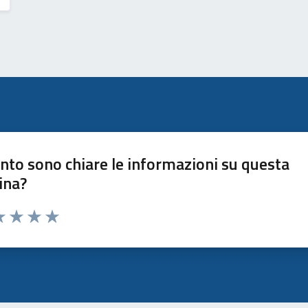
nto sono chiare le informazioni su questa
ina?
a 1 stelle su 5
luta 2 stelle su 5
Valuta 3 stelle su 5
Valuta 4 stelle su 5
Valuta 5 stelle su 5