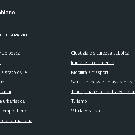
bbiano
E DI SERVIZIO
ura e pesca
Giustizia e sicurezza pubblica
e
Imprese e commercio
e stato civile
Mobilità e trasporti
ubblici
Salute, benessere e assistenza
azioni
Tributi, finanze e contravvenzion
e urbanistica
Turismo
e tempo libero
Vita lavorativa
ne e formazione