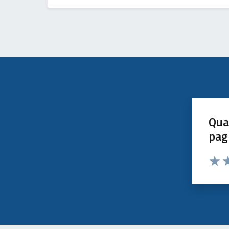
Qua
pag
Valut
Va