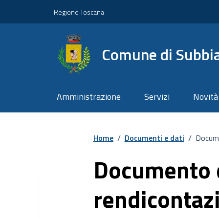
Vai ai contenuti
Vai al footer
Regione Toscana
Comune di Subbi
Amministrazione
Servizi
Novità
Home
/
Documenti e dati
/
Docume
Documento 
rendicontaz