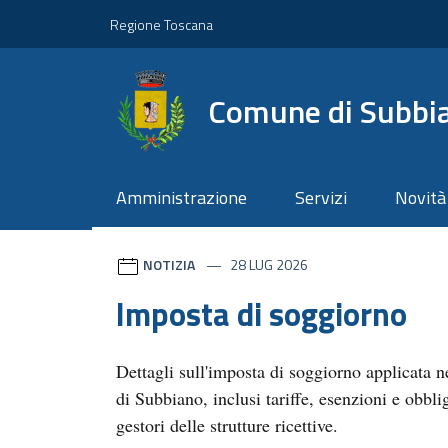
Vai ai contenuti
Vai al footer
Regione Toscana
Comune di Subbi
Amministrazione
Servizi
Novità
Comune di Subbiano
Contenuti in evidenza
Novità in evidenza
NOTIZIA
28 LUG 2026
Imposta di soggiorno
Dettagli sull'imposta di soggiorno applicata
di Subbiano, inclusi tariffe, esenzioni e obblig
gestori delle strutture ricettive.