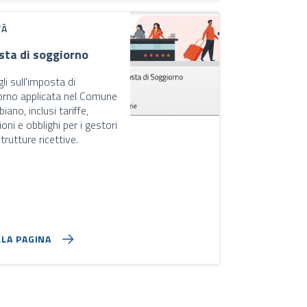
TÀ
sta di soggiorno
li sull'imposta di
orno applicata nel Comune
iano, inclusi tariffe,
oni e obblighi per i gestori
strutture ricettive.
LLA PAGINA