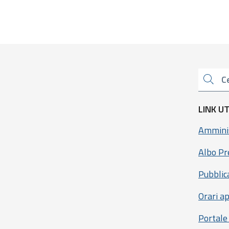
Cerca una parola chiave
LINK UT
Amminis
Albo Pr
Pubblic
Orari ap
Portale