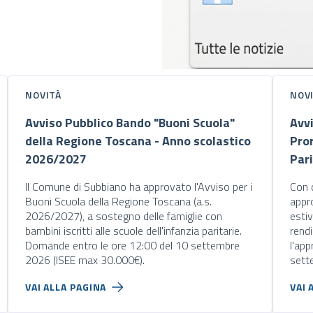
NOVITÀ
NOV
Avviso Pubblico Bando "Buoni Scuola"
Avv
della Regione Toscana - Anno scolastico
Pror
2026/2027
Par
Il Comune di Subbiano ha approvato l'Avviso per i
Con 
Buoni Scuola della Regione Toscana (a.s.
appro
2026/2027), a sostegno delle famiglie con
estiv
bambini iscritti alle scuole dell'infanzia paritarie.
rend
Domande entro le ore 12:00 del 10 settembre
l'app
2026 (ISEE max 30.000€).
sett
VAI ALLA PAGINA
VAI 