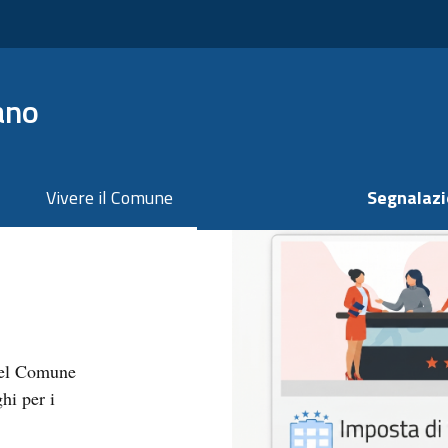
ano
Vivere il Comune
Segnalazi
 nel Comune
hi per i