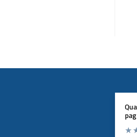
Qua
pag