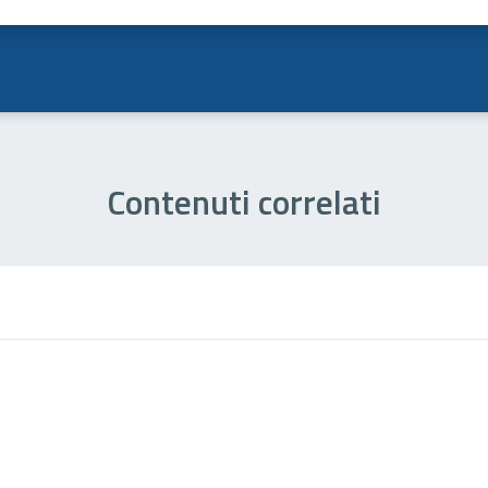
a 1 stelle su 5
luta 2 stelle su 5
Valuta 3 stelle su 5
Valuta 4 stelle su 5
Valuta 5 stelle su 5
Contenuti correlati