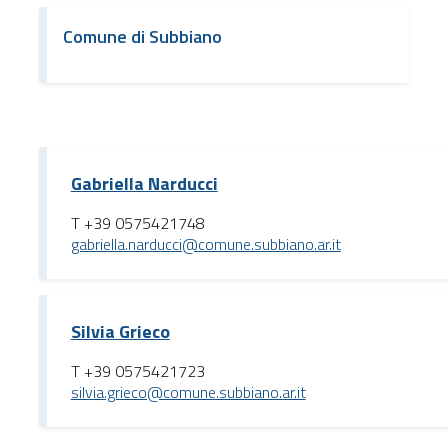
Comune di Subbiano
Gabriella Narducci
T +39 0575421748
gabriella.narducci@comune.subbiano.ar.it
Silvia Grieco
T +39 0575421723
silvia.grieco@comune.subbiano.ar.it