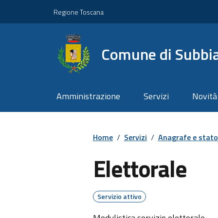
Vai ai contenuti
Vai al footer
Regione Toscana
Comune di Subbi
Amministrazione
Servizi
Novità
Home
/
Servizi
/
Anagrafe e stato 
Elettorale
Servizio attivo
Modulistica servizio elettorale