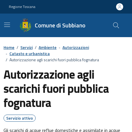
Vai ai contenuti
Vai al footer
Regione Toscana
Comune di Subbiano
Home
/
Servizi
/
Ambiente
-
Autorizzazioni
-
Catasto e urbanistica
/
Autorizzazione agli scarichi fuori pubblica fognatura
Autorizzazione agli
scarichi fuori pubblica
fognatura
Servizio attivo
Gli scarichi di acque reflue domestiche e assimilate in acque