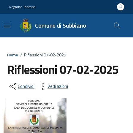
Vai ai contenuti
Vai al footer
Regione Toscana
Comune di Subbiano
Home
/
Riflessioni 07-02-2025
Riflessioni 07-02-2025
Condividi
Vedi azioni