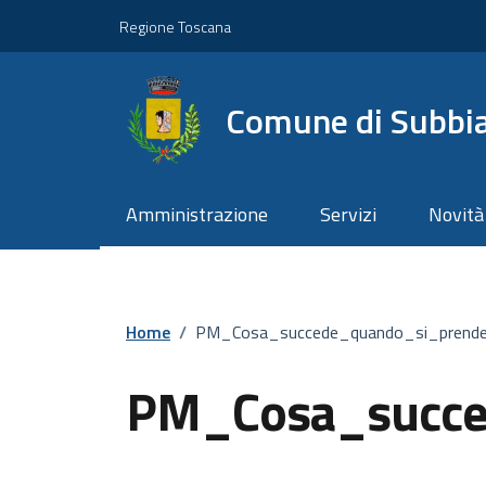
Vai ai contenuti
Vai al footer
Regione Toscana
Comune di Subbi
Amministrazione
Servizi
Novità
Home
/
PM_Cosa_succede_quando_si_prend
PM_Cosa_succe