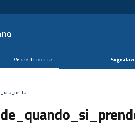
ano
Vivere il Comune
Segnalazi
e_una_multa
de_quando_si_prend