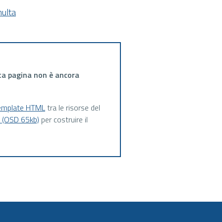
ulta
ta pagina non è ancora
emplate HTML
tra le risorse del
a (OSD 65kb)
per costruire il