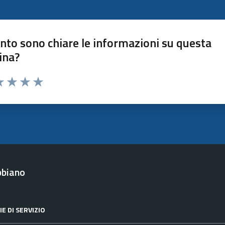
nto sono chiare le informazioni su questa
ina?
a 1 stelle su 5
luta 2 stelle su 5
Valuta 3 stelle su 5
Valuta 4 stelle su 5
Valuta 5 stelle su 5
bbiano
E DI SERVIZIO