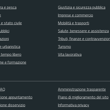
ura e pesca
Giustizia e sicurezza pubblica
e
Imprese e commercio
e stato civile
Mobilità e trasporti
ubblici
Salute, benessere e assistenza
azioni
Tributi, finanze e contravvenzion
e urbanistica
Turismo
e tempo libero
Vita lavorativa
ne e formazione
 FAQ
Amministrazione trasparente
zione appuntamento
Piano di miglioramento del sito
ione disservizio
Informativa privacy