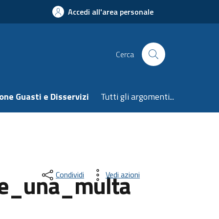
Accedi all'area personale
Cerca
one Guasti e Disservizi
Tutti gli argomenti...
e_una_multa
Condividi
Vedi azioni