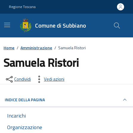
Vai ai contenuti
Vai al footer
Regione Toscana
Comune di Subbiano
Home
/
Amministrazione
/
Samuela Ristori
Samuela Ristori
Descrizione breve
Condividi
Vedi azioni
INDICE DELLA PAGINA
Incarichi
Organizzazione