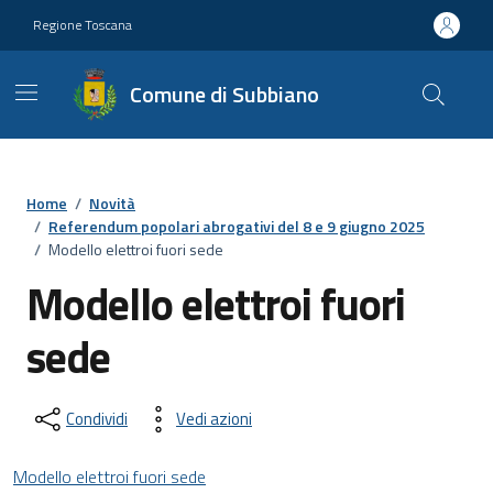
Vai ai contenuti
Vai al footer
Regione Toscana
Comune di Subbiano
Home
/
Novità
/
Referendum popolari abrogativi del 8 e 9 giugno 2025
/
Modello elettroi fuori sede
Modello elettroi fuori
sede
Condividi
Vedi azioni
Modello elettroi fuori sede