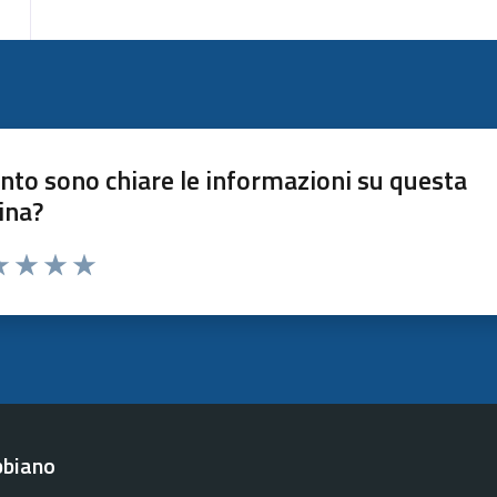
nto sono chiare le informazioni su questa
ina?
a 1 stelle su 5
luta 2 stelle su 5
Valuta 3 stelle su 5
Valuta 4 stelle su 5
Valuta 5 stelle su 5
bbiano