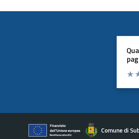
Qua
pag
Valut
Va
Comune di Su