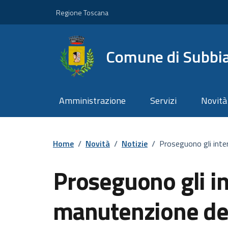
Vai ai contenuti
Vai al footer
Regione Toscana
Comune di Subbi
Amministrazione
Servizi
Novità
Home
/
Novità
/
Notizie
/
Proseguono gli inter
Proseguono gli int
manutenzione del