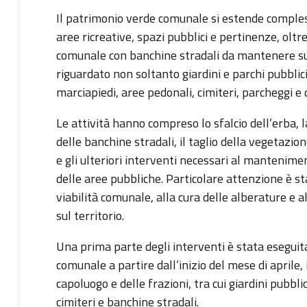
Il patrimonio verde comunale si estende compless
aree ricreative, spazi pubblici e pertinenze, oltre
comunale con banchine stradali da mantenere su e
riguardato non soltanto giardini e parchi pubblici
marciapiedi, aree pedonali, cimiteri, parcheggi e ci
Le attività hanno compreso lo sfalcio dell’erba, l
delle banchine stradali, il taglio della vegetazio
e gli ulteriori interventi necessari al mantenimen
delle aree pubbliche. Particolare attenzione è sta
viabilità comunale, alla cura delle alberature e 
sul territorio.
Una prima parte degli interventi è stata esegui
comunale a partire dall’inizio del mese di april
capoluogo e delle frazioni, tra cui giardini pubbli
cimiteri e banchine stradali.