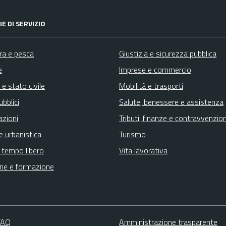
E DI SERVIZIO
ura e pesca
Giustizia e sicurezza pubblica
e
Imprese e commercio
e stato civile
Mobilità e trasporti
ubblici
Salute, benessere e assistenza
azioni
Tributi, finanze e contravvenzion
e urbanistica
Turismo
e tempo libero
Vita lavorativa
ne e formazione
 FAQ
Amministrazione trasparente