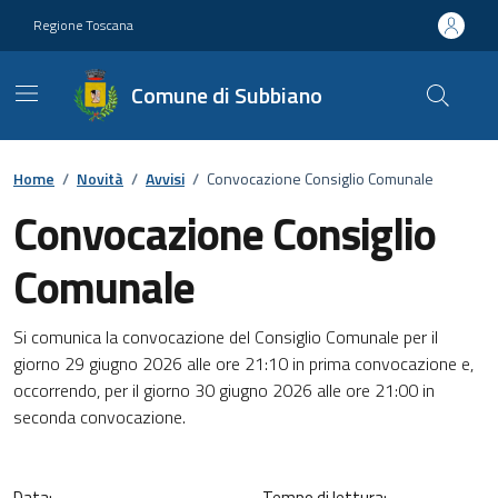
Vai ai contenuti
Vai al footer
Regione Toscana
Comune di Subbiano
Home
/
Novità
/
Avvisi
/
Convocazione Consiglio Comunale
Convocazione Consiglio
Comunale
Dettagli della notizia
Si comunica la convocazione del Consiglio Comunale per il
giorno 29 giugno 2026 alle ore 21:10 in prima convocazione e,
occorrendo, per il giorno 30 giugno 2026 alle ore 21:00 in
seconda convocazione.
Data:
Tempo di lettura: