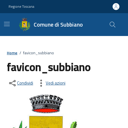
Vai ai contenuti
Vai al footer
Regione Toscana
Comune di Subbiano
Home
/
favicon_subbiano
favicon_subbiano
Condividi
Vedi azioni