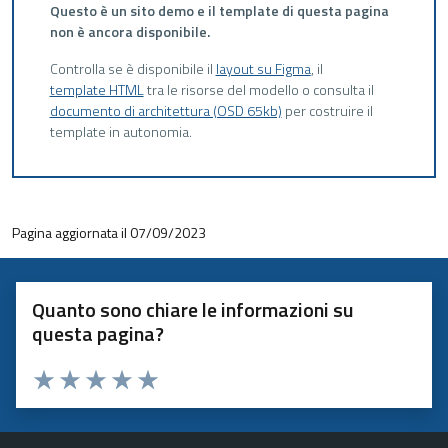
Questo è un sito demo e il template di questa pagina
non è ancora disponibile.
Controlla se è disponibile il
layout su Figma
, il
template HTML
tra le risorse del modello o consulta il
documento di architettura (OSD 65kb)
per costruire il
template in autonomia.
Pagina aggiornata il 07/09/2023
Quanto sono chiare le informazioni su
questa pagina?
Valuta 1 stelle su 5
Valuta 2 stelle su 5
Valuta 3 stelle su 5
Valuta 4 stelle su 5
Valuta 5 stelle su 5