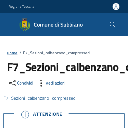
Vai ai contenuti
Vai al footer
Regione Toscana
Comune di Subbiano
Home
/
F7_Sezioni_calbenzano_compressed
F7_Sezioni_calbenzano_
Condividi
Vedi azioni
F7_Sezioni_calbenzano_compressed
ATTENZIONE
ATTENZIONE