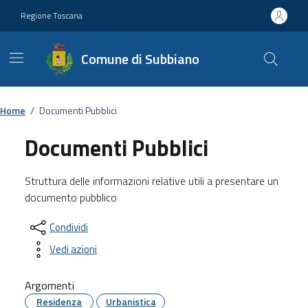
Vai ai contenuti
Vai al footer
Regione Toscana
Comune di Subbiano
Home
/
Documenti Pubblici
Documenti Pubblici
Struttura delle informazioni relative utili a presentare un
documento pubblico
Condividi
Vedi azioni
Argomenti
Residenza
Urbanistica