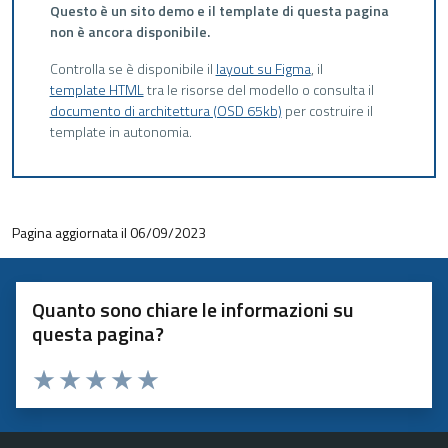
Questo è un sito demo e il template di questa pagina
non è ancora disponibile.
Controlla se è disponibile il
layout su Figma
, il
template HTML
tra le risorse del modello o consulta il
documento di architettura (OSD 65kb)
per costruire il
template in autonomia.
Pagina aggiornata il 06/09/2023
Quanto sono chiare le informazioni su
questa pagina?
Valuta 1 stelle su 5
Valuta 2 stelle su 5
Valuta 3 stelle su 5
Valuta 4 stelle su 5
Valuta 5 stelle su 5