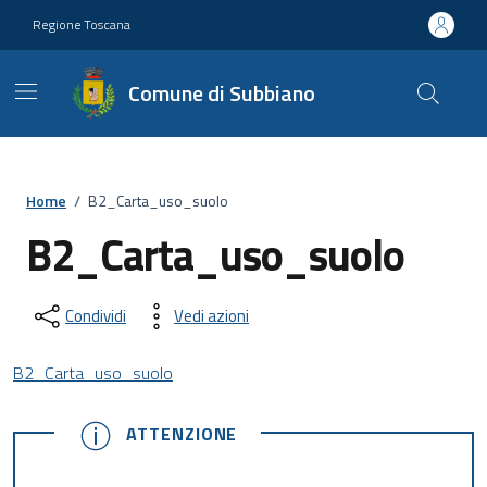
Vai ai contenuti
Vai al footer
Regione Toscana
Comune di Subbiano
Home
/
B2_Carta_uso_suolo
B2_Carta_uso_suolo
Condividi
Vedi azioni
B2_Carta_uso_suolo
ATTENZIONE
ATTENZIONE