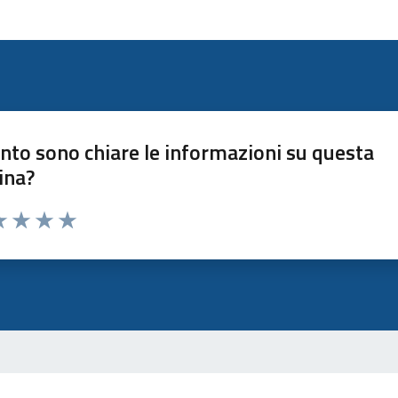
nto sono chiare le informazioni su questa
ina?
a 1 stelle su 5
luta 2 stelle su 5
Valuta 3 stelle su 5
Valuta 4 stelle su 5
Valuta 5 stelle su 5