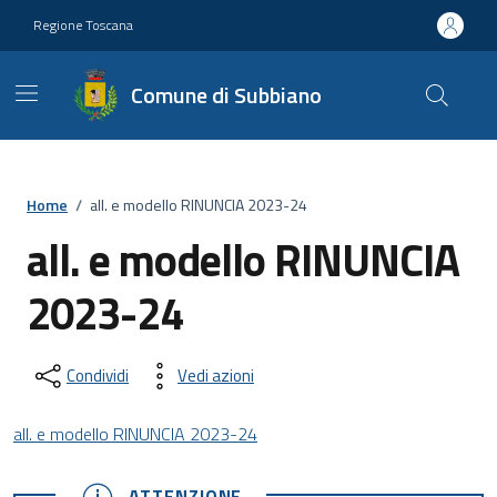
Vai ai contenuti
Vai al footer
Regione Toscana
Comune di Subbiano
Home
/
all. e modello RINUNCIA 2023-24
all. e modello RINUNCIA
2023-24
Condividi
Vedi azioni
all. e modello RINUNCIA 2023-24
ATTENZIONE
ATTENZIONE