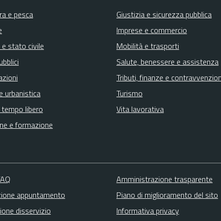
ura e pesca
Giustizia e sicurezza pubblica
e
Imprese e commercio
e stato civile
Mobilità e trasporti
ubblici
Salute, benessere e assistenza
azioni
Tributi, finanze e contravvenzion
e urbanistica
Turismo
e tempo libero
Vita lavorativa
ne e formazione
 FAQ
Amministrazione trasparente
zione appuntamento
Piano di miglioramento del sito
ione disservizio
Informativa privacy