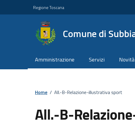
Vai ai contenuti
Vai al footer
Regione Toscana
Comune di Subbi
Amministrazione
Servizi
Novità
Home
/
All.-B-Relazione-illustrativa sport
All.-B-Relazione-