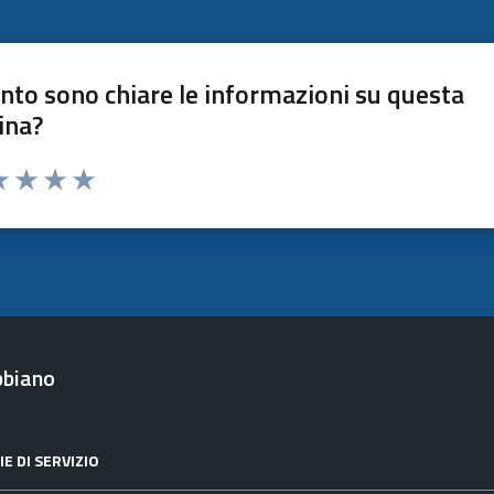
nto sono chiare le informazioni su questa
ina?
a 1 stelle su 5
luta 2 stelle su 5
Valuta 3 stelle su 5
Valuta 4 stelle su 5
Valuta 5 stelle su 5
bbiano
E DI SERVIZIO