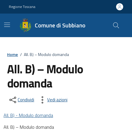
Vai ai contenuti
Vai al footer
Regione Toscana
Comune di Subbiano
Home
/
All. B) – Modulo domanda
All. B) – Modulo
domanda
Condividi
Vedi azioni
All. B) - Modulo domanda
All. B) – Modulo domanda