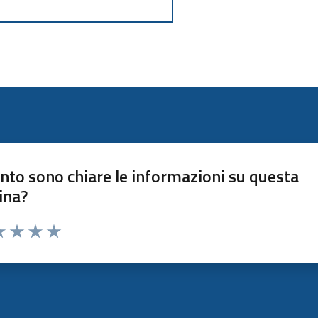
nto sono chiare le informazioni su questa
ina?
a 1 stelle su 5
luta 2 stelle su 5
Valuta 3 stelle su 5
Valuta 4 stelle su 5
Valuta 5 stelle su 5