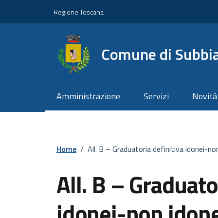
Vai ai contenuti
Vai al footer
Regione Toscana
Comune di Subbi
Amministrazione
Servizi
Novità
Home
/
All. B – Graduatoria definitiva idonei-
All. B – Graduato
idonei-non idone