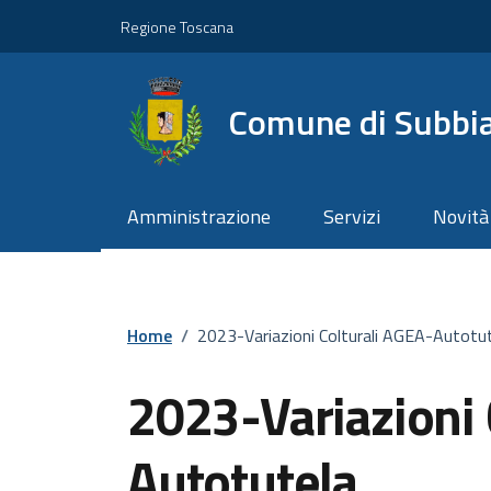
Vai ai contenuti
Vai al footer
Regione Toscana
Comune di Subbi
Amministrazione
Servizi
Novità
Home
/
2023-Variazioni Colturali AGEA-Autotu
2023-Variazioni 
Autotutela