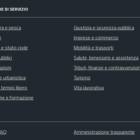
E DI SERVIZIO
ura e pesca
Giustizia e sicurezza pubblica
e
Imprese e commercio
e stato civile
Mobilità e trasporti
ubblici
Salute, benessere e assistenza
azioni
Tributi, finanze e contravvenzion
e urbanistica
Turismo
e tempo libero
Vita lavorativa
ne e formazione
 FAQ
Amministrazione trasparente