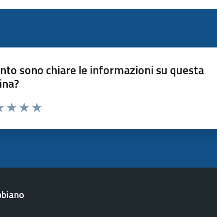
nto sono chiare le informazioni su questa
ina?
a 1 stelle su 5
luta 2 stelle su 5
Valuta 3 stelle su 5
Valuta 4 stelle su 5
Valuta 5 stelle su 5
bbiano