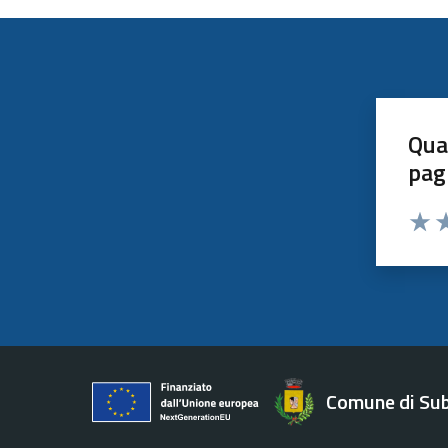
Qua
pag
Valut
Va
Comune di Su