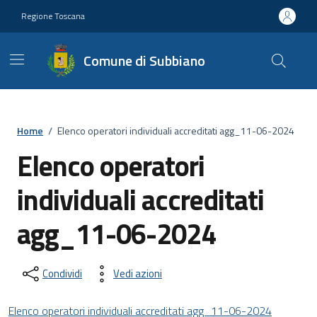
Vai ai contenuti
Vai al footer
Regione Toscana
Comune di Subbiano
Home
/
Elenco operatori individuali accreditati agg_11-06-2024
Elenco operatori
individuali accreditati
agg_11-06-2024
Condividi
Vedi azioni
Elenco operatori individuali accreditati agg_11-06-2024